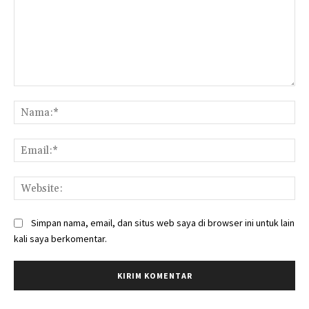
Komentar:
Na
Ema
Web
Simpan nama, email, dan situs web saya di browser ini untuk lain
kali saya berkomentar.