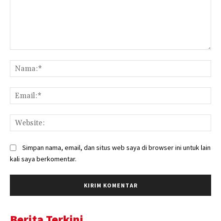
Komentar:
Na
Ema
Web
Simpan nama, email, dan situs web saya di browser ini untuk lain
kali saya berkomentar.
Berita Terkini