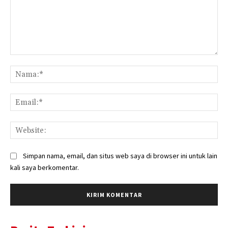
Komentar:
Na
Ema
Web
Simpan nama, email, dan situs web saya di browser ini untuk lain
kali saya berkomentar.