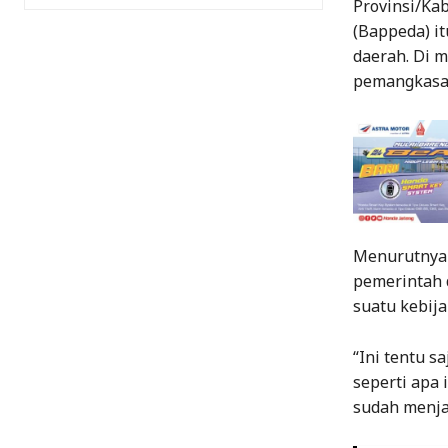
Provinsi/Ka
(Bappeda) i
daerah. Di 
pemangkasa
Menurutnya 
pemerintah d
suatu kebij
“Ini tentu s
seperti apa 
sudah menja