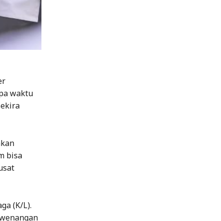
er
apa waktu
ekira
akan
m bisa
usat
a (K/L).
kewenangan