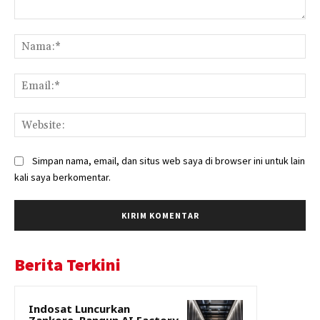
Komentar:
Na
Ema
Web
Simpan nama, email, dan situs web saya di browser ini untuk lain
kali saya berkomentar.
Berita Terkini
Indosat Luncurkan
Zankore, Bangun AI Factory