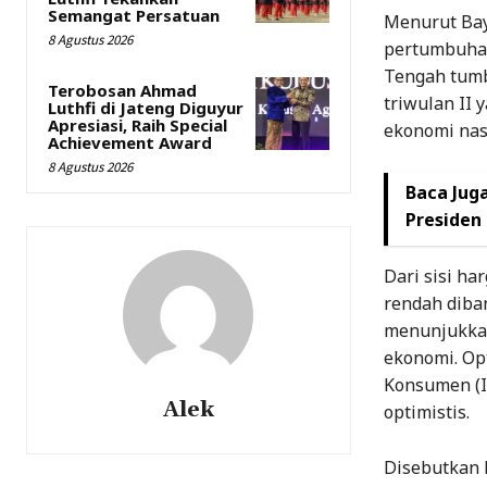
Semangat Persatuan
Menurut Bay
8 Agustus 2026
pertumbuhan
Tengah tumb
Terobosan Ahmad
triwulan II 
Luthfi di Jateng Diguyur
Apresiasi, Raih Special
ekonomi nas
Achievement Award
8 Agustus 2026
Baca Juga
Presiden
Dari sisi har
rendah diban
menunjukkan 
ekonomi. Op
Konsumen (I
Alek
optimistis.
Disebutkan 