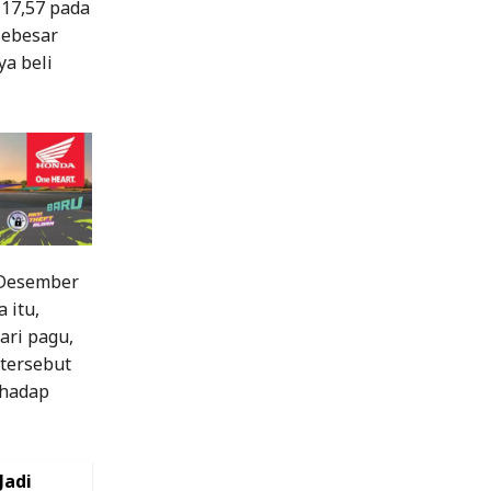
117,57 pada
sebesar
a beli
1 Desember
 itu,
ari pagu,
 tersebut
rhadap
Jadi