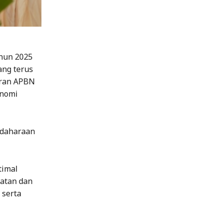
hun 2025
ang terus
eran APBN
onomi
ndaharaan
timal
patan dan
 serta