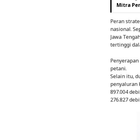
Mitra P
Peran strat
nasional. S
Jawa Tengah 
tertinggi da
Penyerapan 
petani.
Selain itu, 
penyaluran 
897.004 debi
276.827 debit