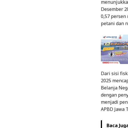
menunjukkan
Desember 20
0,57 persen
petani dan n
Dari sisi fi
2025 mencapa
Belanja Nega
dengan peny
menjadi pen
APBD Jawa T
Baca Juga