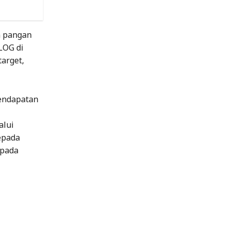
n pangan
LOG di
target,
pendapatan
alui
epada
epada