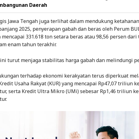
embangunan Daerah
egis Jawa Tengah juga terlihat dalam mendukung ketahana
epanjang 2025, penyerapan gabah dan beras oleh Perum BU
mencapai 331.618 ton setara beras atau 98,56 persen dari 
lam enam tahun terakhir.
ini turut menjaga stabilitas harga gabah dan melindungi 
dukungan terhadap ekonomi kerakyatan terus diperkuat mel
Kredit Usaha Rakyat (KUR) yang mencapai Rp47,07 triliun k
tur, serta Kredit Ultra Mikro (UMi) sebesar Rp1,46 triliun k
ur.