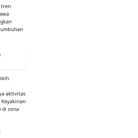
 tren
Jawa
ngkan
ertumbuhan
a
ebih
a aktivitas
s Keyakinan
 di zona
t