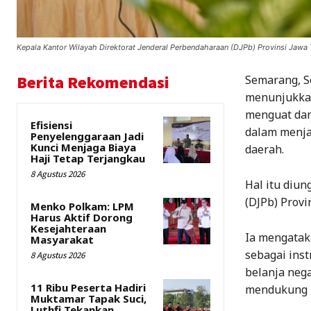
Kepala Kantor Wilayah Direktorat Jenderal Perbendaharaan (DJPb) Provinsi Jawa
Berita Rekomendasi
Semarang, S
menunjukkan
menguat dan
Efisiensi
dalam menja
Penyelenggaraan Jadi
Kunci Menjaga Biaya
daerah.
Haji Tetap Terjangkau
8 Agustus 2026
Hal itu diu
(DJPb) Provi
Menko Polkam: LPM
Harus Aktif Dorong
Kesejahteraan
Ia mengatak
Masyarakat
sebagai inst
8 Agustus 2026
belanja nega
11 Ribu Peserta Hadiri
mendukung 
Muktamar Tapak Suci,
Luthfi Tekankan