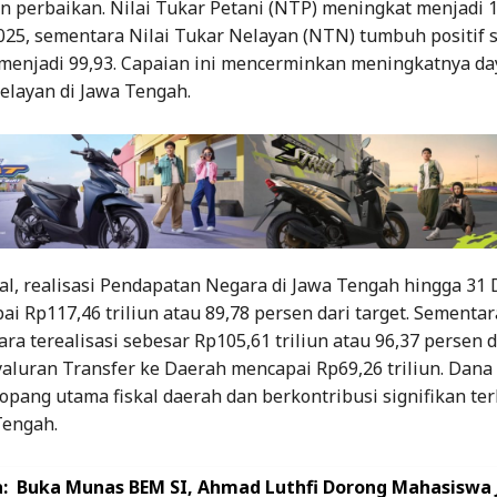
 perbaikan. Nilai Tukar Petani (NTP) meningkat menjadi 
25, sementara Nilai Tukar Nelayan (NTN) tumbuh positif 
 menjadi 99,93. Capaian ini mencerminkan meningkatnya day
elayan di Jawa Tengah.
skal, realisasi Pendapatan Negara di Jawa Tengah hingga 3
i Rp117,46 triliun atau 89,78 persen dari target. Sementara
ra terealisasi sebesar Rp105,61 triliun atau 96,37 persen d
aluran Transfer ke Daerah mencapai Rp69,26 triliun. Dana
opang utama fiskal daerah dan berkontribusi signifikan te
engah.
:
Buka Munas BEM SI, Ahmad Luthfi Dorong Mahasiswa 