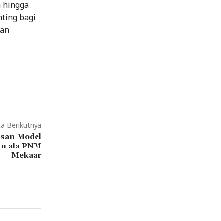
h hingga
nting bagi
ran
ta Berikutnya
esan Model
n ala PNM
Mekaar