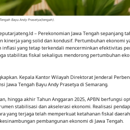
 Tengah Bayu Andy Prasetya(tengah).
eputarjateng.ld – Perekonomian Jawa Tengah sepanjang ta
 kinerja yang solid dan kondusif. Pertumbuhan ekonomi y
 inflasi yang tetap terkendali mencerminkan efektivitas p
ga stabilitas fiskal sekaligus mendorong pertumbuhan ek
ngkapkan. Kepala Kantor Wilayah Direktorat Jenderal Perbe
nsi Jawa Tengah Bayu Andy Prasetya di Semarang.
an, hingga akhir Tahun Anggaran 2025, APBN berfungsi op
rumen stabilisasi dan akselerasi ekonomi. Realisasi penda
ra yang terjaga telah memperkuat ketahanan fiskal daerah
kesinambungan pembangunan ekonomi di Jawa Tengah.