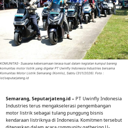
KOMUNITAS- Suasana kebersamaan terasa kuat dalam kegiatan kumpul bareng
komunitas motor listrik yang digelar PT Uwinfly Indonesia Industries bersama
Komunitas Motor Listrik Semarang (Komlis), Sabtu (31/1/2026). Foto :
ist/seputarjateng.id
Semarang, Seputarjateng.id –
PT Uwinfly Indonesia
Industries terus mengakselerasi pengembangan
motor listrik sebagai tulang punggung bisnis
kendaraan listriknya di Indonesia. Komitmen tersebut
ditegaskan dalam acara community gathering U-