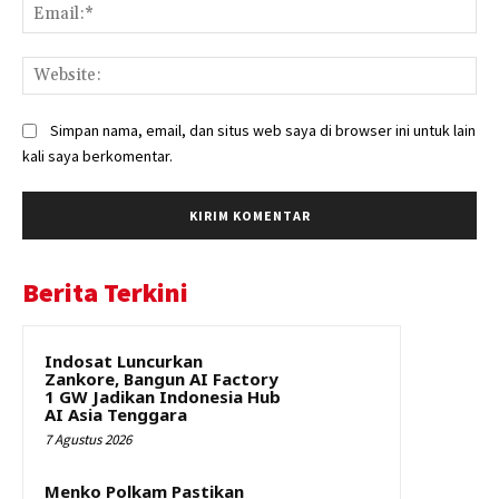
Ema
Web
Simpan nama, email, dan situs web saya di browser ini untuk lain
kali saya berkomentar.
Berita Terkini
Indosat Luncurkan
Zankore, Bangun AI Factory
1 GW Jadikan Indonesia Hub
AI Asia Tenggara
7 Agustus 2026
Menko Polkam Pastikan