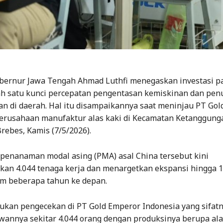
bernur Jawa Tengah Ahmad Luthfi menegaskan investasi pa
ah satu kunci percepatan pengentasan kemiskinan dan pe
n di daerah. Hal itu disampaikannya saat meninjau PT Gol
perusahaan manufaktur alas kaki di Kecamatan Ketanggung
ebes, Kamis (7/5/2026).
penanaman modal asing (PMA) asal China tersebut kini
an 4.044 tenaga kerja dan menargetkan ekspansi hingga 1
am beberapa tahun ke depan.
ukan pengecekan di PT Gold Emperor Indonesia yang sifatn
wannya sekitar 4.044 orang dengan produksinya berupa ala