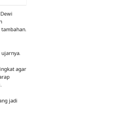
 Dewi
n
s tambahan.
 ujarnya.
ingkat agar
arap
.
ang jadi