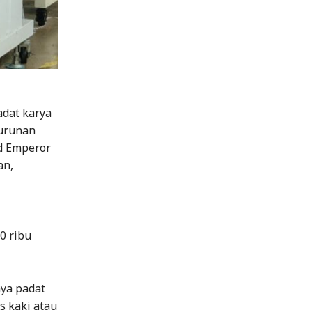
dat karya
nurunan
d Emperor
an,
0 ribu
ya padat
s kaki atau