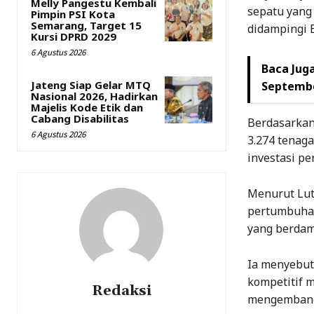
Melly Pangestu Kembali
sepatu yang 
Pimpin PSI Kota
Semarang, Target 15
didampingi 
Kursi DPRD 2029
6 Agustus 2026
Baca Juga
Jateng Siap Gelar MTQ
Septembe
Nasional 2026, Hadirkan
Majelis Kode Etik dan
Cabang Disabilitas
Berdasarkan 
6 Agustus 2026
3.274 tenaga
investasi pe
Menurut Lut
pertumbuhan
yang berdam
Ia menyebut 
kompetitif 
Redaksi
mengembang