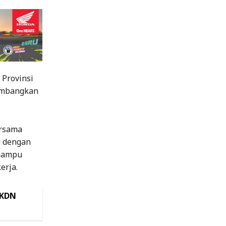
Provinsi
gembangkan
ersama
g dengan
 mampu
erja.
TKDN