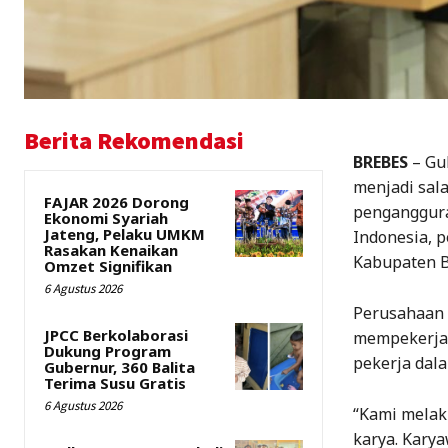
Berita Rekomendasi
BREBES
– Gu
menjadi sal
FAJAR 2026 Dorong
penganggura
Ekonomi Syariah
Jateng, Pelaku UMKM
Indonesia, 
Rasakan Kenaikan
Kabupaten Br
Omzet Signifikan
6 Agustus 2026
Perusahaan 
JPCC Berkolaborasi
mempekerjak
Dukung Program
pekerja dal
Gubernur, 360 Balita
Terima Susu Gratis
6 Agustus 2026
“Kami melak
karya. Karya