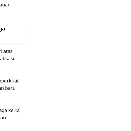
jauan
ga
i atas
alisasi
mperkuat
an baru
aga kerja
man