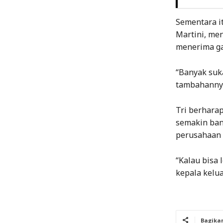
Sementara i
Martini, me
menerima ga
“Banyak suka
tambahannya 
Tri berharap
semakin ban
perusahaan d
“Kalau bisa 
kepala kelua
Bagika