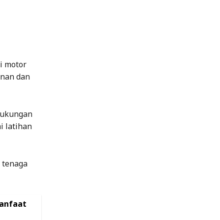
i motor
inan dan
dukungan
i latihan
 tenaga
Manfaat