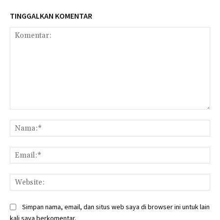
TINGGALKAN KOMENTAR
Komentar:
Na
Ema
Web
Simpan nama, email, dan situs web saya di browser ini untuk lain
kali saya berkomentar.