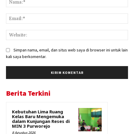
Ema
Web
Simpan nama, email, dan situs web saya di browser ini untuk lain
kali saya berkomentar.
Berita Terkini
Kebutuhan Lima Ruang
Kelas Baru Mengemuka
dalam Kunjungan Reses di
MIN 3 Purworejo
8 Agustus 2026