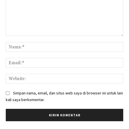
Komentar:
Na
Ema
Web
Simpan nama, email, dan situs web saya di browser ini untuk lain
kali saya berkomentar.