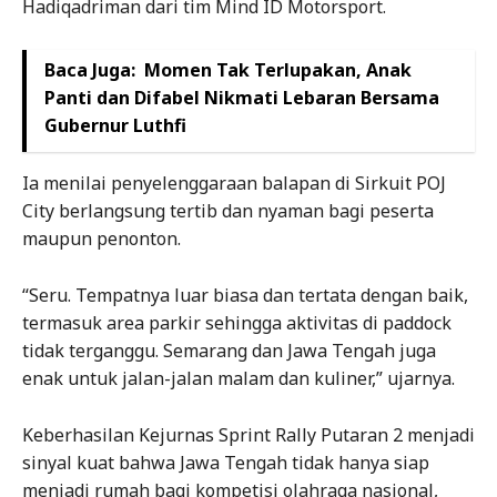
Hadiqadriman dari tim Mind ID Motorsport.
Baca Juga:
Momen Tak Terlupakan, Anak
Panti dan Difabel Nikmati Lebaran Bersama
Gubernur Luthfi
Ia menilai penyelenggaraan balapan di Sirkuit POJ
City berlangsung tertib dan nyaman bagi peserta
maupun penonton.
“Seru. Tempatnya luar biasa dan tertata dengan baik,
termasuk area parkir sehingga aktivitas di paddock
tidak terganggu. Semarang dan Jawa Tengah juga
enak untuk jalan-jalan malam dan kuliner,” ujarnya.
Keberhasilan Kejurnas Sprint Rally Putaran 2 menjadi
sinyal kuat bahwa Jawa Tengah tidak hanya siap
menjadi rumah bagi kompetisi olahraga nasional,