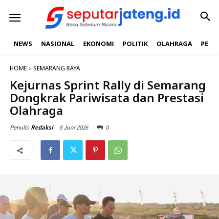
NEWS
NASIONAL
EKONOMI
POLITIK
OLAHRAGA
PEND
HOME
SEMARANG RAYA
Kejurnas Sprint Rally di Semarang
Dongkrak Pariwisata dan Prestasi
Olahraga
8 Juni 2026
0
Penulis
Redaksi