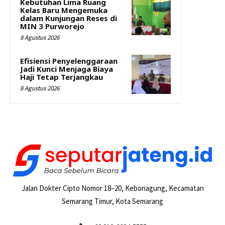
Kebutuhan Lima Ruang
Kelas Baru Mengemuka
dalam Kunjungan Reses di
MIN 3 Purworejo
8 Agustus 2026
Efisiensi Penyelenggaraan
Jadi Kunci Menjaga Biaya
Haji Tetap Terjangkau
8 Agustus 2026
Jalan Dokter Cipto Nomor 18–20, Kebonagung, Kecamatan
Semarang Timur, Kota Semarang