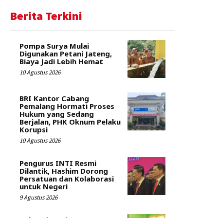
Berita Terkini
Pompa Surya Mulai
Digunakan Petani Jateng,
Biaya Jadi Lebih Hemat
10 Agustus 2026
BRI Kantor Cabang
Pemalang Hormati Proses
Hukum yang Sedang
Berjalan, PHK Oknum Pelaku
Korupsi
10 Agustus 2026
Pengurus INTI Resmi
Dilantik, Hashim Dorong
Persatuan dan Kolaborasi
untuk Negeri
9 Agustus 2026