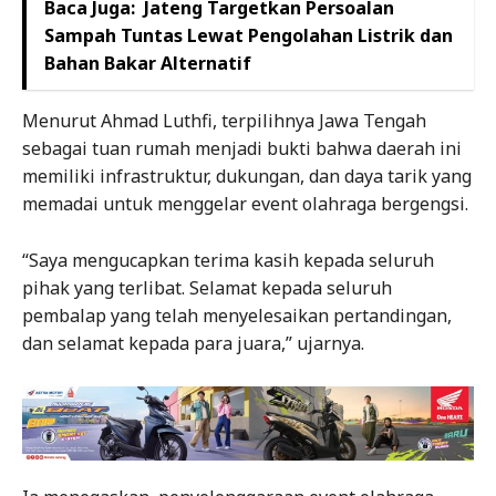
Baca Juga:
Jateng Targetkan Persoalan
Sampah Tuntas Lewat Pengolahan Listrik dan
Bahan Bakar Alternatif
Menurut Ahmad Luthfi, terpilihnya Jawa Tengah
sebagai tuan rumah menjadi bukti bahwa daerah ini
memiliki infrastruktur, dukungan, dan daya tarik yang
memadai untuk menggelar event olahraga bergengsi.
“Saya mengucapkan terima kasih kepada seluruh
pihak yang terlibat. Selamat kepada seluruh
pembalap yang telah menyelesaikan pertandingan,
dan selamat kepada para juara,” ujarnya.