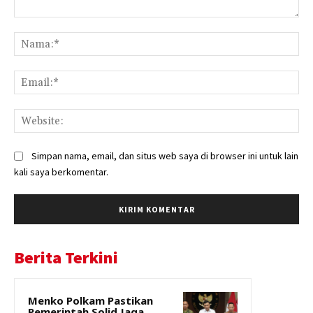
Komentar:
Na
Ema
Web
Simpan nama, email, dan situs web saya di browser ini untuk lain
kali saya berkomentar.
Berita Terkini
Menko Polkam Pastikan
Pemerintah Solid Jaga