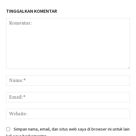
TINGGALKAN KOMENTAR
Komentar:
Na
Ema
Web
Simpan nama, email, dan situs web saya di browser ini untuk lain
kali saya berkomentar.