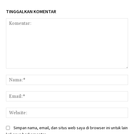
TINGGALKAN KOMENTAR
Komentar:
Na
Ema
Web
Simpan nama, email, dan situs web saya di browser ini untuk lain