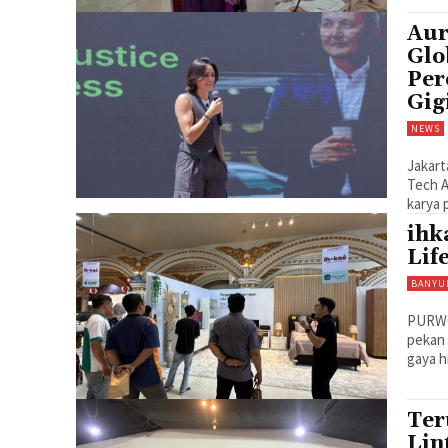
Aur
Glo
Per
Gig
NEWS
Jakart
Tech A
karya 
ihk
Lif
BANYU
PURWOK
pekan 
gaya h
Ter
Lin