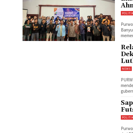
Ahm
POLITI
Purwok
Banyum
memena
Rel
Dek
Lut
NEWS
PURWO
mendek
gubern
Sap
Fut
POLITI
Purwok