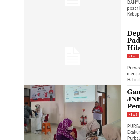
BANYUM
pesta 
Kabupa
Dep
Pad
Hib
NEWS
Purwokerto, S
menjad
Hal in
Gan
JNE
Pem
NEWS
PURBA
Ekakur
Purbal