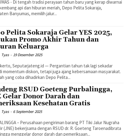
AS - Di tengah tradisi perayaan tahun baru yang kerap diwarnai
kembang api dan hiburan meriah, Depo Pelita Sokaraja,
ten Banyumas, memilih jalur...
o Pelita Sokaraja Gelar YES 2025,
ukan Promo Akhir Tahun dan
uran Keluarga
Tyas
-
19 Desember 2025
eputarjateng.id — Pergantian tahun tak lagi sekadar
i momentum diskon, tetapi juga ajang kebersamaan masyarakat.
ilah yang coba dihadirkan Depo Pelita...
deng RSUD Goeteng Purbalingga,
 Gelar Donor Darah dan
eriksaan Kesehatan Gratis
Tyas
-
6 September 2025
LINGGA – Perusahaan pengiriman barang PT Tiki Jalur Nugraha
ir (JNE) bekerjsama dengan RSUD dr. R. Goeteng Taroenadibrata
ingga menggelar donor darah dan pemeriksaan...