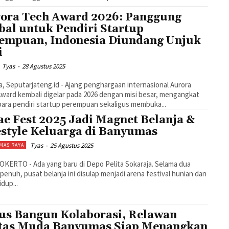
ora Tech Award 2026: Panggung
bal untuk Pendiri Startup
empuan, Indonesia Diundang Unjuk
i
Tyas
-
28 Agustus 2025
a, Seputarjateng.id - Ajang penghargaan internasional Aurora
ward kembali digelar pada 2026 dengan misi besar, mengangkat
para pendiri startup perempuan sekaligus membuka...
ae Fest 2025 Jadi Magnet Belanja &
estyle Keluarga di Banyumas
Tyas
-
25 Agustus 2025
MAS RAYA
ERTO - Ada yang baru di Depo Pelita Sokaraja. Selama dua
penuh, pusat belanja ini disulap menjadi arena festival hunian dan
idup...
us Bangun Kolaborasi, Relawan
tas Muda Banyumas Siap Menangkan