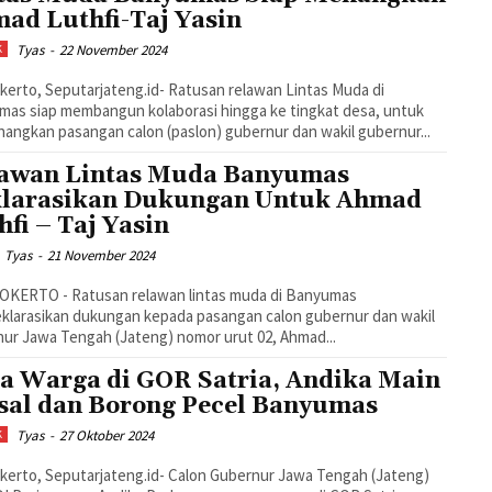
ad Luthfi-Taj Yasin
Tyas
-
22 November 2024
K
erto, Seputarjateng.id- Ratusan relawan Lintas Muda di
as siap membangun kolaborasi hingga ke tingkat desa, untuk
ngkan pasangan calon (paslon) gubernur dan wakil gubernur...
awan Lintas Muda Banyumas
larasikan Dukungan Untuk Ahmad
hfi – Taj Yasin
Tyas
-
21 November 2024
KERTO - Ratusan relawan lintas muda di Banyumas
larasikan dukungan kepada pasangan calon gubernur dan wakil
ur Jawa Tengah (Jateng) nomor urut 02, Ahmad...
a Warga di GOR Satria, Andika Main
sal dan Borong Pecel Banyumas
Tyas
-
27 Oktober 2024
K
erto, Seputarjateng.id- Calon Gubernur Jawa Tengah (Jateng)