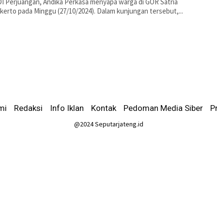
DI Perjuangan, Andika Perkasa menyapa warga di GOR Satria
erto pada Minggu (27/10/2024). Dalam kunjungan tersebut,...
mi
-
Redaksi
-
Info Iklan
-
Kontak
-
Pedoman Media Siber
-
P
@2024 Seputarjateng.id