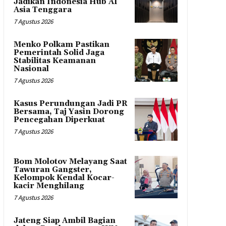
Jadikan Indonesia Hub AI
Asia Tenggara
7 Agustus 2026
Menko Polkam Pastikan
Pemerintah Solid Jaga
Stabilitas Keamanan
Nasional
7 Agustus 2026
Kasus Perundungan Jadi PR
Bersama, Taj Yasin Dorong
Pencegahan Diperkuat
7 Agustus 2026
Bom Molotov Melayang Saat
Tawuran Gangster,
Kelompok Kendal Kocar-
kacir Menghilang
7 Agustus 2026
Jateng Siap Ambil Bagian