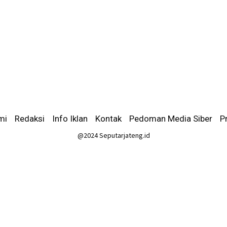
mi
-
Redaksi
-
Info Iklan
-
Kontak
-
Pedoman Media Siber
-
P
@2024 Seputarjateng.id