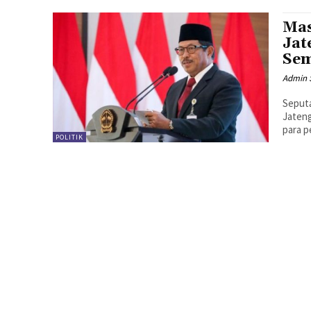
Mas
Jat
Sem
Admin 
Seputa
Jateng
para p
POLITIK