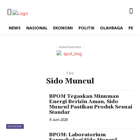
NEWS
NASIONAL
EKONOMI
POLITIK
OLAHRAGA
PEND
- Advertisement -
TAG
Sido Muncul
BPOM Tegaskan Minuman
Energi Berizin Aman, Sido
Muncul Pastikan Produk Sesuai
Standar
9 Juni 2026
EKONOMI
BPOM: Laboratorium
Farmakologi Sido Muncul