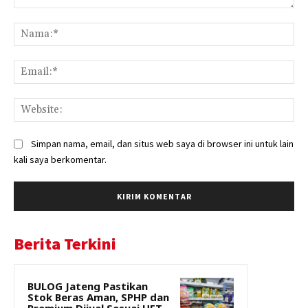
Komentar:
Na
Ema
Web
Simpan nama, email, dan situs web saya di browser ini untuk lain
kali saya berkomentar.
Berita Terkini
BULOG Jateng Pastikan
Stok Beras Aman, SPHP dan