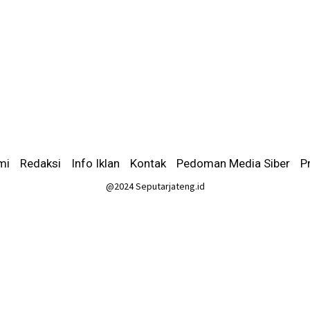
mi
-
Redaksi
-
Info Iklan
-
Kontak
-
Pedoman Media Siber
-
P
@2024 Seputarjateng.id