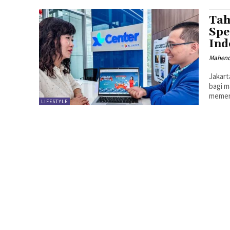
Tah
Spe
Ind
Mahen
Jakart
bagi m
memeri
LIFESTYLE