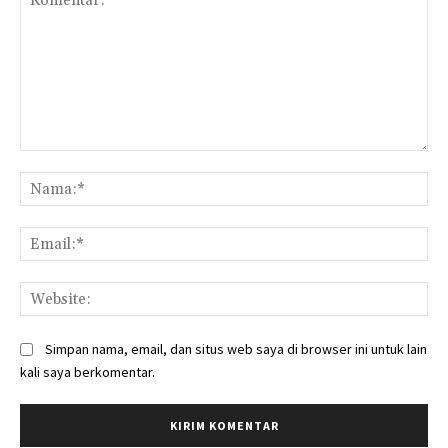
Komentar:
Na
Ema
Web
Simpan nama, email, dan situs web saya di browser ini untuk lain
kali saya berkomentar.