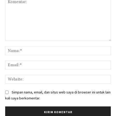
Komentar:
Na
Ema
Web
Simpan nama, email, dan situs web saya di browser ini untuk lain
kali saya berkomentar.