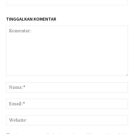
TINGGALKAN KOMENTAR
Komentar:
Na
Ema
Web