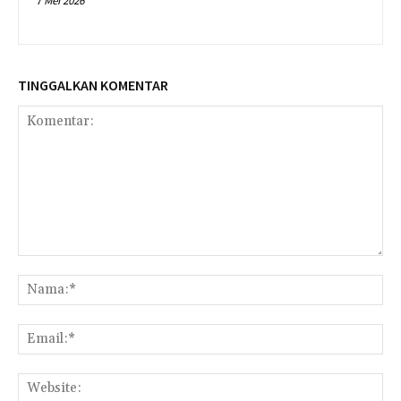
7 Mei 2026
TINGGALKAN KOMENTAR
Komentar:
Na
Ema
Web