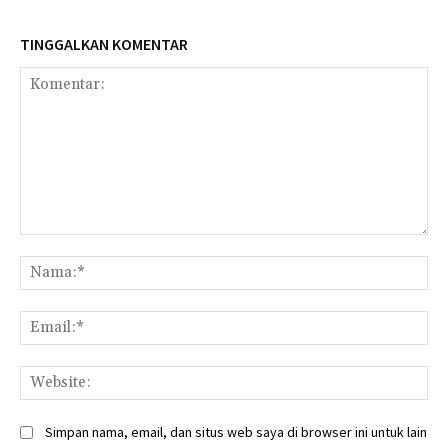
TINGGALKAN KOMENTAR
Komentar:
Na
Ema
Web
Simpan nama, email, dan situs web saya di browser ini untuk lain