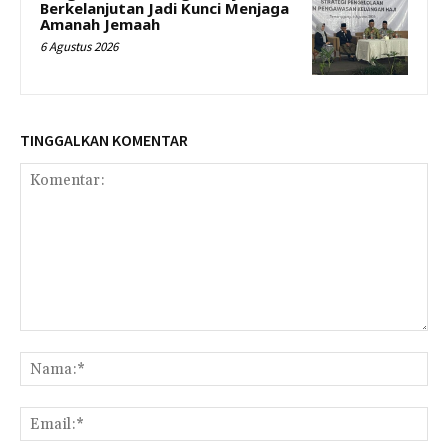
Berkelanjutan Jadi Kunci Menjaga
Amanah Jemaah
6 Agustus 2026
TINGGALKAN KOMENTAR
Komentar:
Na
Ema