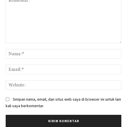
Komentar:
Na
Ema
Web
Simpan nama, email, dan situs web saya di browser ini untuk lain
kali saya berkomentar.