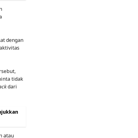
n
a
kat dengan
aktivitas
rsebut,
inta tidak
ack
dari
njukkan
n atau