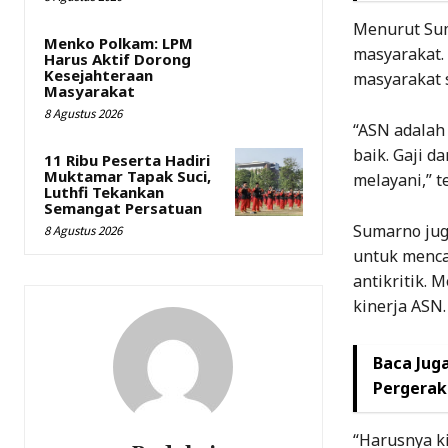
Menurut Sum
Menko Polkam: LPM
masyarakat.
Harus Aktif Dorong
Kesejahteraan
masyarakat s
Masyarakat
8 Agustus 2026
“ASN adalah
baik. Gaji d
11 Ribu Peserta Hadiri
Muktamar Tapak Suci,
melayani,” t
Luthfi Tekankan
Semangat Persatuan
Sumarno jug
8 Agustus 2026
untuk mencar
antikritik.
kinerja ASN.
Baca Juga
Pergeraka
“Harusnya ki