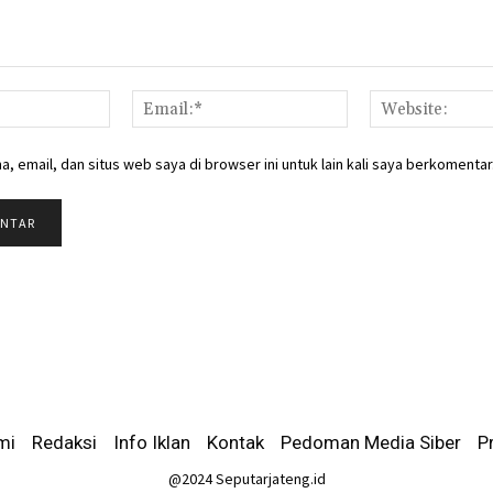
Nama:*
Email:*
, email, dan situs web saya di browser ini untuk lain kali saya berkomentar
mi
-
Redaksi
-
Info Iklan
-
Kontak
-
Pedoman Media Siber
-
P
@2024 Seputarjateng.id