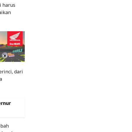
i harus
aikan
inci, dari
a
ernur
mbah