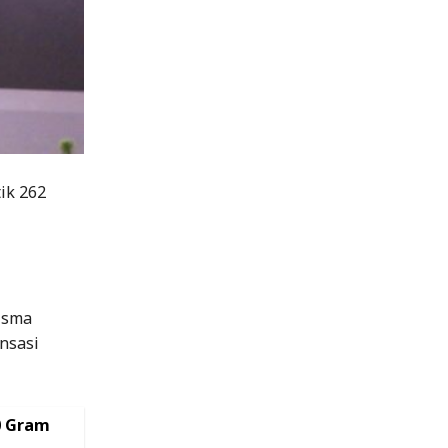
ik 262
Wisma
nsasi
0 Gram