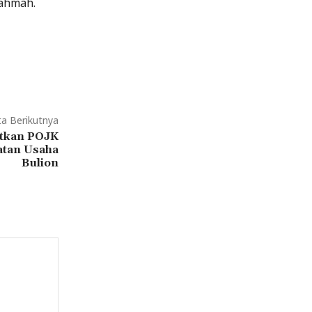
Rahmah.
ta Berikutnya
itkan POJK
atan Usaha
Bulion