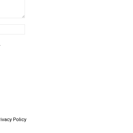
Website:
.
rivacy Policy