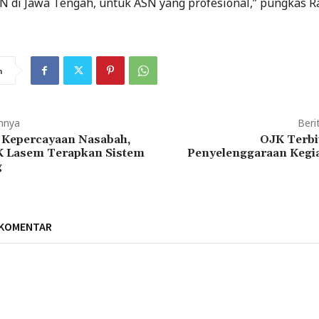
N di Jawa Tengah, untuk ASN yang profesional,” pungkas 
n
mnya
Beri
 Kepercayaan Nasabah,
OJK Terb
 Lasem Terapkan Sistem
Penyelenggaraan Kegi
g
 KOMENTAR