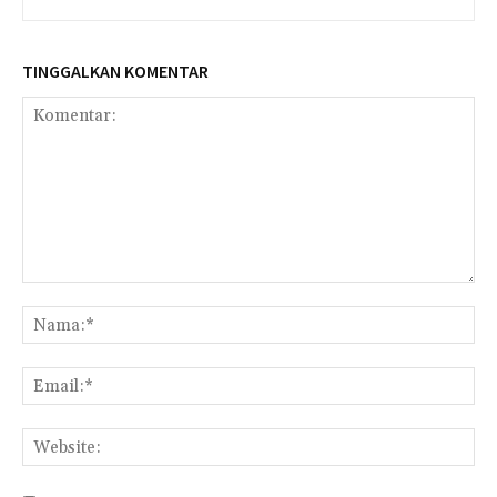
TINGGALKAN KOMENTAR
Komentar:
Na
Ema
Web