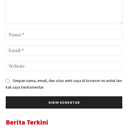
Komentar:
Na
Ema
Web
Simpan nama, email, dan situs web saya di browser ini untuk lain
kali saya berkomentar.
Berita Terkini