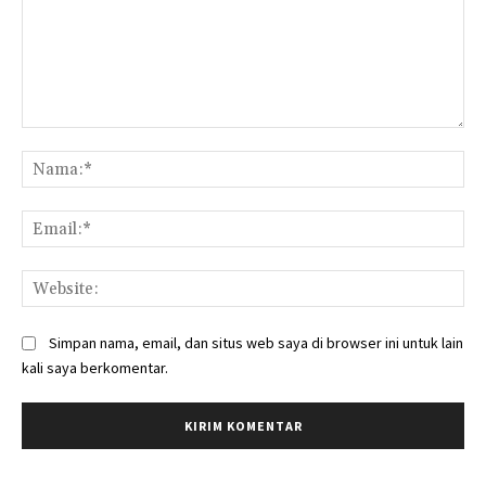
Komentar:
Na
Ema
Web
Simpan nama, email, dan situs web saya di browser ini untuk lain
kali saya berkomentar.