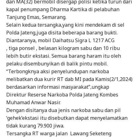
dan MA(32) bermobil disergap polisi ketika turun dari
kapal penumpang Dharma Kartika di pelabuhan
Tanjung Emas, Semarang.
Selain kedua tersangka,yang kini mendekam di sel
Polda Jateng,juga disita beberapa barang bukti.
Diantaranya, mobil Daihatsu Sigra L 1217 ACG
, tiga ponsel , belasan kilogram sabu dan 10 ribu
lebih butir ekstasi. Semua barang haram itu oleh
pelaku disembunyikan di balik pintu mobil.
“Terbongknya aksi penyelundupan narkoba
melibatkan dua kurir RT dab MI pada Kamis(2/1,2024)
berdasarkan informasi masyarakat”,ungkap
Direktur Reserse Narkoba Polda Jateng Kombes
Muhamad Anwar Nasir.
Dengan disitanya dua jenis narkoba sabu dan pil
‘gehek’ekstasi itu disebutkan dapat menyelamatkan
tidak kurang 79.900 jiwa.
Tersangka RT warga jalan Lawang Seketeng