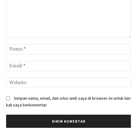
Komentar:
Na
Ema
Web
Simpan nama, email, dan situs web saya di browser ini untuk lain
kali saya berkomentar.