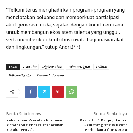
“Telkom terus menghadirkan program-program yang
menciptakan peluang dan memperkuat partisipasi
aktif generasi muda, sejalan dengan komitmen kami
untuk membangun ekosistem talenta yang unggul,
serta memberikan kontribusi nyata bagi masyarakat
dan lingkungan,” tutup Andri.(**)
TAGS
Asta Cita
Digistar Class
Talenta Digital
Telkom
Telkom DigiUp
Telkom Indonesia
Berita Sebelumnya
Berita Berikutnya
Keberanian Presiden Prabowo
Pasca H+2 Banjir, Daop 4
Mendorong Energi Terbarukan
Semarang Terus Kebut
Melalui Proyek
Perbaikan Jalur Kereta