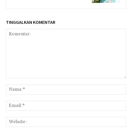
TINGGALKAN KOMENTAR
Komentar:
Na
Ema
Web