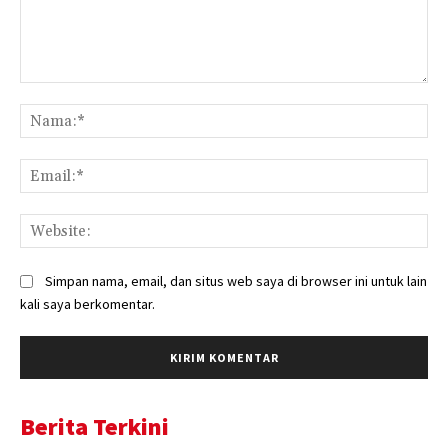
Komentar:
Na
Ema
Web
Simpan nama, email, dan situs web saya di browser ini untuk lain
kali saya berkomentar.
Berita Terkini