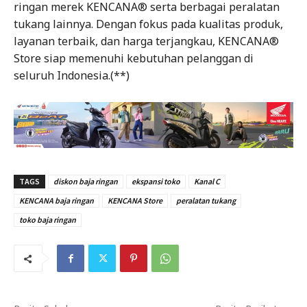
ringan merek KENCANA® serta berbagai peralatan
tukang lainnya. Dengan fokus pada kualitas produk,
layanan terbaik, dan harga terjangkau, KENCANA®
Store siap memenuhi kebutuhan pelanggan di
seluruh Indonesia.(**)
TAGS
diskon baja ringan
ekspansi toko
Kanal C
KENCANA baja ringan
KENCANA Store
peralatan tukang
toko baja ringan