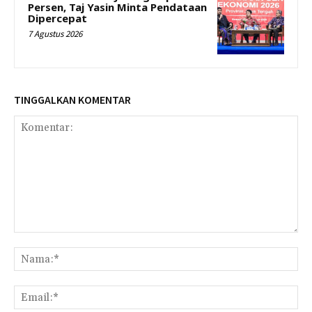
Persen, Taj Yasin Minta Pendataan
Dipercepat
7 Agustus 2026
TINGGALKAN KOMENTAR
Komentar:
Na
Ema