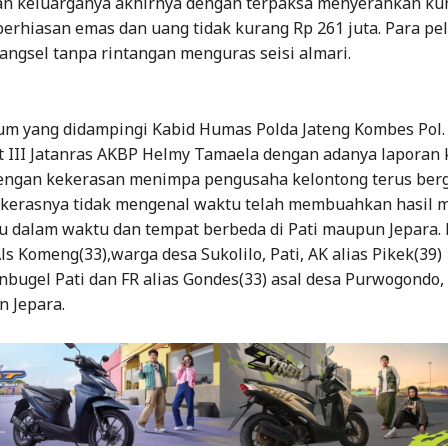
n keluarganya akhirnya dengan terpaksa menyerahkan kun
erhiasan emas dan uang tidak kurang Rp 261 juta. Para pe
angsel tanpa rintangan menguras seisi almari.
um yang didampingi Kabid Humas Polda Jateng Kombes Pol.
t III Jatanras AKBP Helmy Tamaela dengan adanya laporan 
engan kekerasan menimpa pengusaha kelontong terus berg
 kerasnya tidak mengenal waktu telah membuahkan hasil 
ku dalam waktu dan tempat berbeda di Pati maupun Jepara. 
s Komeng(33),warga desa Sukolilo, Pati, AK alias Pikek(39)
bugel Pati dan FR alias Gondes(33) asal desa Purwogondo,
n Jepara.