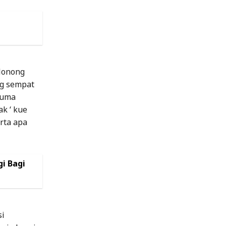
lonong
g sempat
cuma
k ‘ kue
rta apa
i Bagi
si