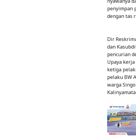
nyawanya da
penyimpan p
dengan tas r
Dir Reskrim
dan Kasubdi
pencurian d
Upaya kerja
ketiga pela
pelaku BW Al
warga Singon
Kalinyamata