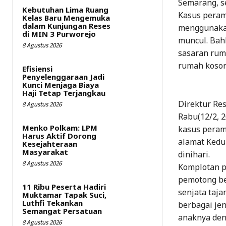
Semarang, se
Kebutuhan Lima Ruang
Kasus pera
Kelas Baru Mengemuka
dalam Kunjungan Reses
menggunakan
di MIN 3 Purworejo
muncul. Bahk
8 Agustus 2026
sasaran rum
rumah koson
Efisiensi
Penyelenggaraan Jadi
Kunci Menjaga Biaya
Haji Tetap Terjangkau
Direktur Re
8 Agustus 2026
Rabu(12/2, 
Menko Polkam: LPM
kasus peram
Harus Aktif Dorong
alamat Kedun
Kesejahteraan
Masyarakat
dinihari.
8 Agustus 2026
Komplotan p
pemotong bes
11 Ribu Peserta Hadiri
senjata taja
Muktamar Tapak Suci,
Luthfi Tekankan
berbagai jen
Semangat Persatuan
anaknya den
8 Agustus 2026