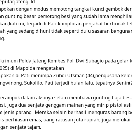
putarjateng. Id-
mpokan dengan modus memotong tangkai kunci gembok de
 gunting besar pemotong besi yang sudah lama menghila
an,kali ini, terjadi di Pati komplotan penjahat bertindak le
ah yang sedang dihuni tidak seperti dulu sasaran bangunan
g.
skrimum Polda Jateng Kombes Pol. Dwi Subagio pada gelar k
2025) di Mapolda mengatakan
pokan di Pati menimpa Zuhdi Utsman (44),pengusaha kelo
gwinong, Sukolilo, Pati terjadi bulan lalu, tepatnya Senin(
erampok dalam aksinya selain membawa gunting baja bes
i, juga dua senjata genggam mainan yang mirip pistol asli
m jenis parang . Mereka selain berhasil menguras barang 
is perhiasan emas, uang ratusan juta rupiah, juga melukai
gan senjata tajam.