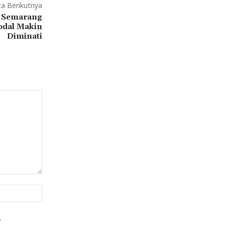
ta Berikutnya
i Semarang
odal Makin
Diminati
Website:
.