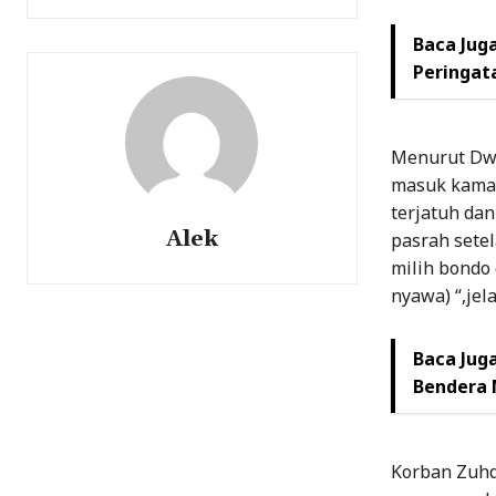
Baca Juga
Peringat
Menurut Dwi
masuk kamar
terjatuh dan
Alek
pasrah sete
milih bondo
nyawa) “,je
Baca Juga
Bendera 
Korban Zuhd