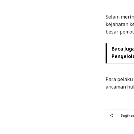
Selain merin
kejahatan ke
besar pemoto
Baca Juga
Pengelol
Para pelaku
ancaman huk
Bagika