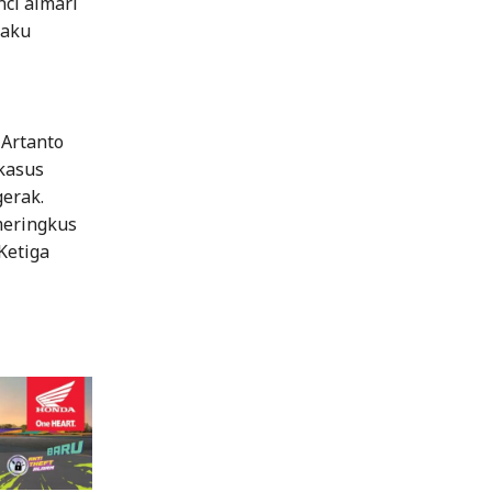
ci almari
laku
 Artanto
kasus
erak.
meringkus
Ketiga