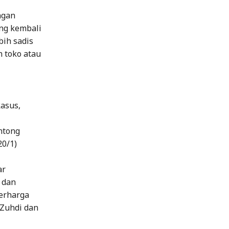
ngan
ng kembali
bih sadis
 toko atau
asus,
ntong
20/1)
ar
 dan
berharga
 Zuhdi dan