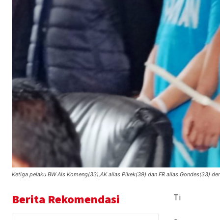
Ketiga pelaku BW Als Komeng(33),AK alias Pikek(39) dan FR alias Gondes(33) de
Berita Rekomendasi
Ti