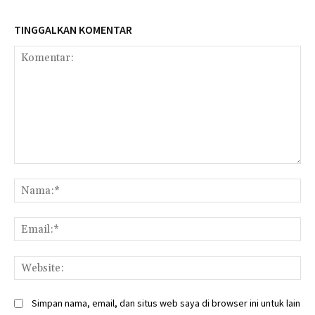
TINGGALKAN KOMENTAR
Komentar:
Na
Ema
Web
Simpan nama, email, dan situs web saya di browser ini untuk lain