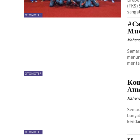
(FKS)
sangat
OTOMOTIF
#Ca
Mud
Mahen
Semara
menunt
mental
OTOMOTIF
Kon
Am
Mahen
Semara
banyak
kendar
OTOMOTIF