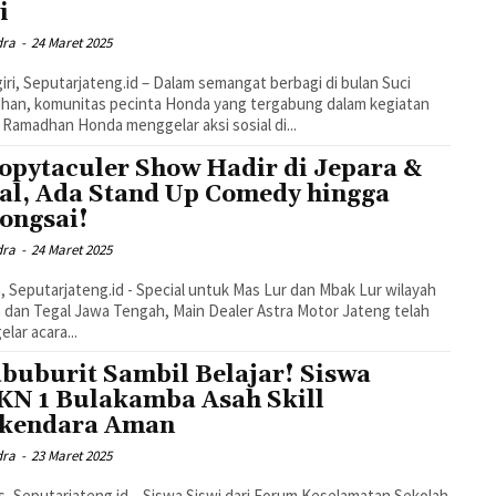
i
dra
-
24 Maret 2025
ri, Seputarjateng.id – Dalam semangat berbagi di bulan Suci
han, komunitas pecinta Honda yang tergabung dalam kegiatan
 Ramadhan Honda menggelar aksi sosial di...
opytaculer Show Hadir di Jepara &
al, Ada Stand Up Comedy hingga
ongsai!
dra
-
24 Maret 2025
, Seputarjateng.id - Special untuk Mas Lur dan Mbak Lur wilayah
 dan Tegal Jawa Tengah, Main Dealer Astra Motor Jateng telah
lar acara...
buburit Sambil Belajar! Siswa
N 1 Bulakamba Asah Skill
kendara Aman
dra
-
23 Maret 2025
, Seputarjateng.id – Siswa Siswi dari Forum Keselamatan Sekolah