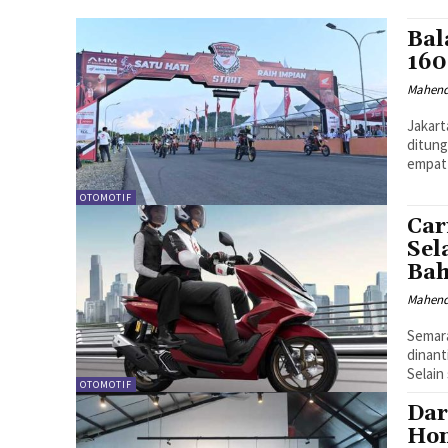
Bal
160
Mahen
Jakart
ditung
empat 
OTOMOTIF
Car
Sel
Bah
Mahen
Semara
dinant
Selain
OTOMOTIF
Dar
Hon