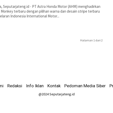
a, Seputarjateng.id - PT Astra Honda Motor (AHM) menghadirkan
Monkey terbaru dengan pilihan warna dan desain stripe terbaru
elaran Indonesia International Motor...
Halaman 1 dari 2
mi
-
Redaksi
-
Info Iklan
-
Kontak
-
Pedoman Media Siber
-
P
@2024 Seputarjateng.id