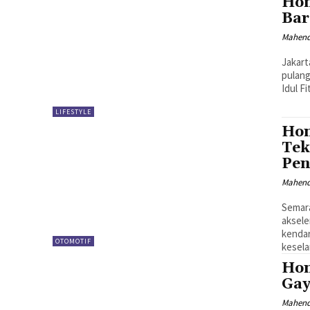
Hon
Bar
Mahen
Jakart
pulang
Idul F
LIFESTYLE
Hon
Tek
Pen
Mahen
Semara
aksele
kenda
OTOMOTIF
kesela
Hon
Gay
Mahen