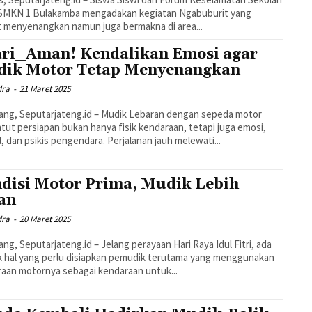
 SMKN 1 Bulakamba mengadakan kegiatan Ngabuburit yang
 menyenangkan namun juga bermakna di area...
ri_Aman! Kendalikan Emosi agar
ik Motor Tetap Menyenangkan
dra
-
21 Maret 2025
ng, Seputarjateng.id – Mudik Lebaran dengan sepeda motor
ut persiapan bukan hanya fisik kendaraan, tetapi juga emosi,
, dan psikis pengendara. Perjalanan jauh melewati...
disi Motor Prima, Mudik Lebih
an
dra
-
20 Maret 2025
ng, Seputarjateng.id – Jelang perayaan Hari Raya Idul Fitri, ada
 hal yang perlu disiapkan pemudik terutama yang menggunakan
aan motornya sebagai kendaraan untuk...