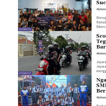
Suc
Mahen
Wonogi
Ramad
Bikers
OTOMOTIF
Sco
Teg
Bar
Mahen
Jepara
Jepara
mengge
OTOMOTIF
Nga
SMK
Ber
Mahen
Brebes