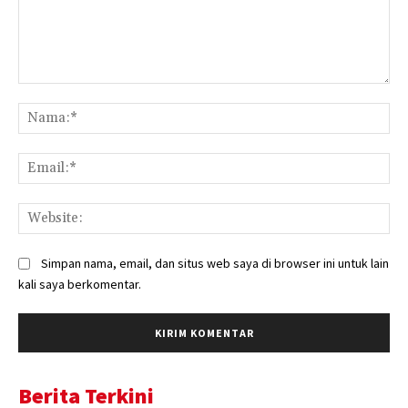
Komentar:
Na
Ema
Web
Simpan nama, email, dan situs web saya di browser ini untuk lain
kali saya berkomentar.
Berita Terkini