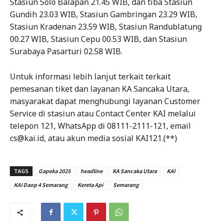
Stasiun Solo Balapan 21.45 WIB, dan tiba Stasiun
Gundih 23.03 WIB, Stasiun Gambringan 23.29 WIB,
Stasiun Kradenan 23.59 WIB, Stasiun Randublatung
00.27 WIB, Stasiun Cepu 00.53 WIB, dan Stasiun
Surabaya Pasarturi 02.58 WIB.
Untuk informasi lebih lanjut terkait terkait
pemesanan tiket dan layanan KA Sancaka Utara,
masyarakat dapat menghubungi layanan Customer
Service di stasiun atau Contact Center KAI melalui
telepon 121, WhatsApp di 08111-2111-121, email
cs@kai.id, atau akun media sosial KAI121.(**)
TAGS
Gapeka 2025
headline
KA Sancaka Utara
KAI
KAI Daop 4 Semarang
Kereta Api
Semarang