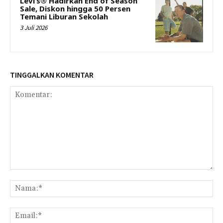
Levi’s® Hadirkan End of Season
Sale, Diskon hingga 50 Persen
Temani Liburan Sekolah
3 Juli 2026
TINGGALKAN KOMENTAR
Komentar:
Na
Ema