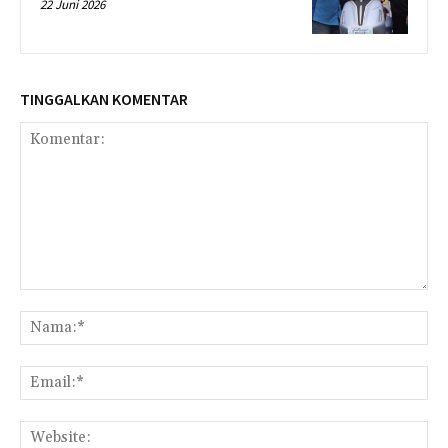
22 Juni 2026
TINGGALKAN KOMENTAR
Komentar:
Na
Ema
Web