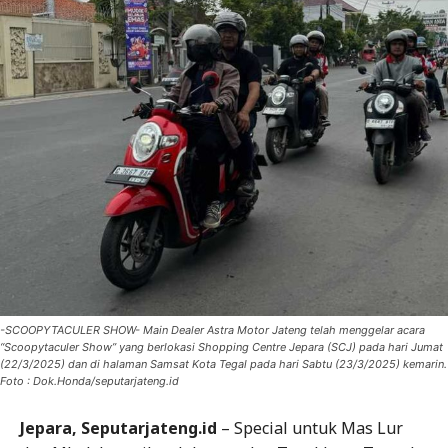
-SCOOPYTACULER SHOW- Main Dealer Astra Motor Jateng telah menggelar acara
“Scoopytaculer Show” yang berlokasi Shopping Centre Jepara (SCJ) pada hari Jumat
(22/3/2025) dan di halaman Samsat Kota Tegal pada hari Sabtu (23/3/2025) kemarin.
Foto : Dok.Honda/seputarjateng.id
Jepara, Seputarjateng.id
– Special untuk Mas Lur