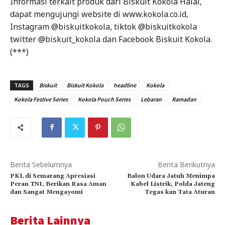
Informasi terkait produk dari Biskuit Kokola Halal,
dapat mengujungi website di www.kokola.co.id,
Instagram @biskuitkokola, tiktok @biskuitkokola
twitter @biskuit_kokola dan Facebook Biskuit Kokola.
(***)
TAGS
Biskuit
Biskuit Kokola
headline
Kokola
Kokola Festive Series
Kokola Pouch Series
Lebaran
Ramadan
Berita Sebelumnya
Berita Berikutnya
PKL di Semarang Apresiasi
Balon Udara Jatuh Menimpa
Peran TNI, Berikan Rasa Aman
Kabel Listrik, Polda Jateng
dan Sangat Mengayomi
Tegas kan Tata Aturan
Berita Lainnya