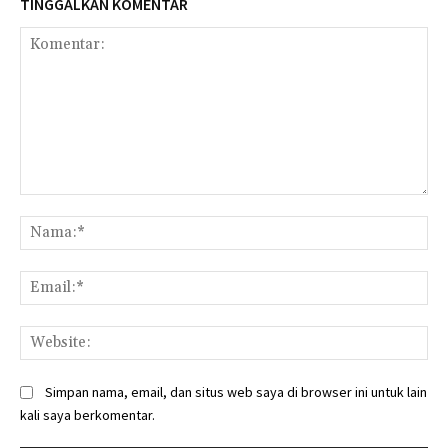
TINGGALKAN KOMENTAR
Komentar:
Na
Ema
Web
Simpan nama, email, dan situs web saya di browser ini untuk lain
kali saya berkomentar.