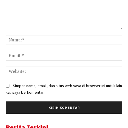
Komentar:
Na
Ema
Web
Simpan nama, email, dan situs web saya di browser ini untuk lain
kali saya berkomentar.
Berita Terkini