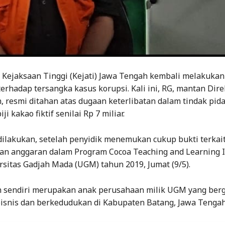
 Kejaksaan Tinggi (Kejati) Jawa Tengah kembali melakukan
rhadap tersangka kasus korupsi. Kali ini, RG, mantan Dir
, resmi ditahan atas dugaan keterlibatan dalam tindak pid
i kakao fiktif senilai Rp 7 miliar.
ilakukan, setelah penyidik menemukan cukup bukti terkai
n anggaran dalam Program Cocoa Teaching and Learning I
rsitas Gadjah Mada (UGM) tahun 2019, Jumat (9/5).
n sendiri merupakan anak perusahaan milik UGM yang berg
bisnis dan berkedudukan di Kabupaten Batang, Jawa Tengah