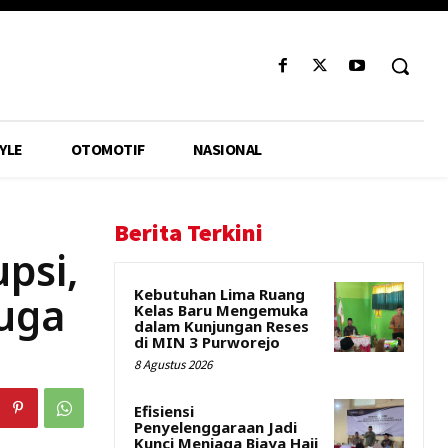
YLE
OTOMOTIF
NASIONAL
Berita Terkini
psi,
Kebutuhan Lima Ruang
duga
Kelas Baru Mengemuka
dalam Kunjungan Reses
di MIN 3 Purworejo
8 Agustus 2026
Efisiensi
Penyelenggaraan Jadi
Kunci Menjaga Biaya Haji