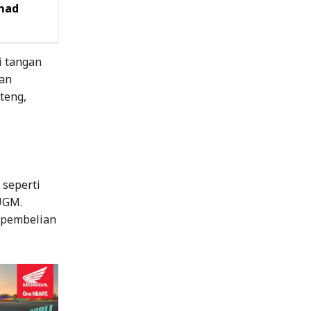
hmad
i tangan
tan
teng,
 seperti
 UGM.
 pembelian