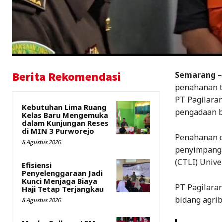
Berita Rekomendasi
Semarang
–
penahanan te
PT Pagilaran
Kebutuhan Lima Ruang
pengadaan bij
Kelas Baru Mengemuka
dalam Kunjungan Reses
di MIN 3 Purworejo
Penahanan d
8 Agustus 2026
penyimpanga
(CTLI) Unive
Efisiensi
Penyelenggaraan Jadi
Kunci Menjaga Biaya
PT Pagilara
Haji Tetap Terjangkau
bidang agri
8 Agustus 2026