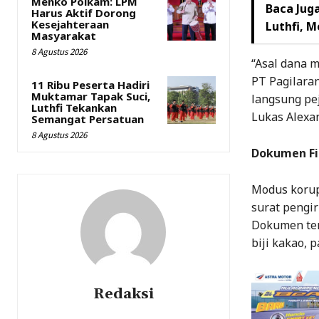
Menko Polkam: LPM
Baca Juga
Harus Aktif Dorong
Kesejahteraan
Luthfi, 
Masyarakat
8 Agustus 2026
“Asal dana 
PT Pagilaran
11 Ribu Peserta Hadiri
Muktamar Tapak Suci,
langsung pej
Luthfi Tekankan
Lukas Alexa
Semangat Persatuan
8 Agustus 2026
Dokumen Fi
Modus korup
surat pengir
Dokumen ter
biji kakao, 
Redaksi