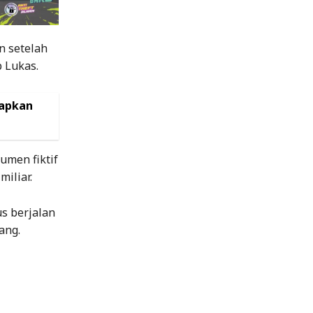
n setelah
p Lukas.
iapkan
umen fiktif
iliar.
us berjalan
ang.