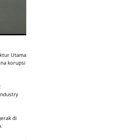
ektur Utama
ana korupsi
t
ndustry
erak di
.