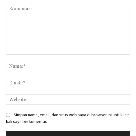
Komentar:
Na
Ema
Web
Simpan nama, email, dan situs web saya di browser ini untuk lain
kali saya berkomentar.