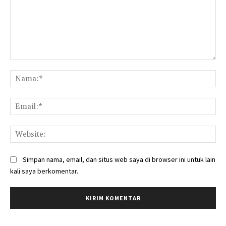
Komentar:
Na
Ema
Web
Simpan nama, email, dan situs web saya di browser ini untuk lain
kali saya berkomentar.