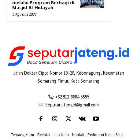
melalui Program Berbagi di
Masjid Al-Hidayah
5 Agustus 2026
Jalan Dokter Cipto Nomor 18–20, Kebonagung, Kecamatan
Semarang Timur, Kota Semarang
: +62 812-6684-5555
: Seputarjatengid@gmail.com
Tentang Kami
-
Redaksi
-
Info Iklan
-
Kontak
-
Pedoman Media Siber
-